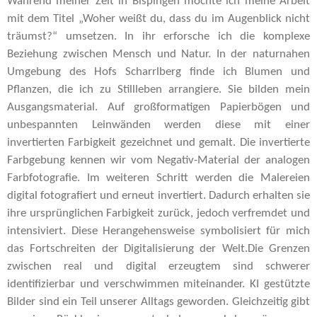
Während meiner Zeit in Bispingen möchte ich meine Arbeit
mit dem Titel „Woher weißt du, dass du im Augenblick nicht
träumst?“
umsetzen. In ihr erforsche ich die komplexe
Beziehung zwischen Mensch und Natur.
In der naturnahen
Umgebung des Hofs Scharrlberg finde ich Blumen und
Pflanzen, die ich zu Stillleben arrangiere.
Sie bilden mein
Ausgangsmaterial. Auf großformatigen Papierbögen und
unbespannten Leinwänden werden diese mit einer
invertierten Farbigkeit gezeichnet und gemalt. Die invertierte
Farbgebung kennen wir vom Negativ-Material der analogen
Farbfotografie. Im weiteren Schritt werden die Malereien
digital fotografiert und erneut invertiert. Dadurch erhalten sie
ihre
ursprünglichen Farbigkeit zurück, jedoch verfremdet und
intensiviert. Diese
Herangehensweise symbolisiert für mich
das Fortschreiten der Digitalisierung der Welt.
Die Grenzen
zwischen real und digital erzeugtem sind schwerer
identifizierbar und verschwimmen miteinander.
KI gestützte
Bilder sind ein Teil unserer Alltags geworden. Gleichzeitig gibt