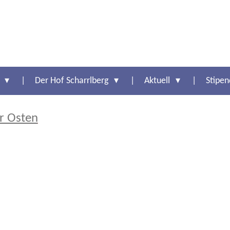
t
Der Hof Scharrlberg
Aktuell
Stipe
er Osten